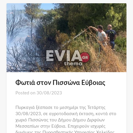
Φωτιά στον Πισσώνα Εύβοιας
Posted on
30/08/2023
Πυρκαγιά ξέσπασε το μεσημέρι της Τετάρτης
30/08/2023, σε αγροτοδασική έκταση, κοντά στο
χωριό Πισσώνας του Δήμου Δήμου Διρφύων
Μεσσαπίων στην Εύβοια. Επιχειρούν ισχυρές
δυνάμεις της Πυροσβεστικής Υπηρεσίας Χαλκίδας