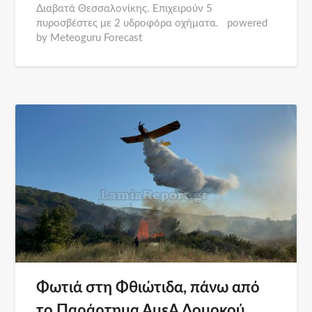
Διαβατά Θεσσαλονίκης. Επιχειρούν 5
πυροσβέστες με 2 υδροφόρα οχήματα. powered
by Meteoguru Forecast
Φωτιά στη Φθιώτιδα, πάνω από
το Παράρτημα ΑμεΑ Δομοκού