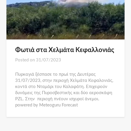
Φωτιά στα Χελμάτα Κεφαλλονιάς
Posted on
31/07/2023
Πυρκαγιά ξέσπασε το πρωί της Δευτέρας
31/07/2023, στην περιοχή Χελμάτα Κεφαλονιάς,
κοντά στο Νταμάρι του Καλαφάτη. Επιχειρούν
δυνάμεις της Πυροσβεστικής και δύο αεροσκάφη
PZL. Στην περιοχή πνέουν ισχυροί άνεμοι.
powered by Meteoguru Forecast