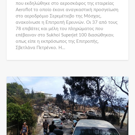
που εκδηλώθηκε στο αεροσκάφος της εταιρείας
Aeroflot το οποίο έκανε αναγκαστική προσγείωση
στο αεροδρόμιο Σερεμέτιεβο της Μόσχας,
ανακοίνωσε η Επιτροπή Ερευνών. Οι 37 από τους
78 επιβάτες και μέλη του πληρώματος που
επέβαιναν στο Sukhoi Superjet 100 διασώθηκαν,
οπως είπε η εκπρόσωπος της Επιτροπής,
Σβετλάνα Πετρένκο. Η…