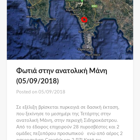
Φωτιά στην ανατολική Μάνη
(05/09/2018)
Posted on
05/09/2018
Σε εξέλιξη βρίσκεται πυρκαγιά σε δασική έκταση,
που ξεκίνησε το μεσημέρι της Τετάρτης στην
ανατολική Μάνη, στην περιοχή Σιδηροκάστρου.
Από το έδαφος επιχειρούν 28 πυροσβέστες και 2
ομάδες πεζοπόρου προσωπικού ενώ από αέρος 2