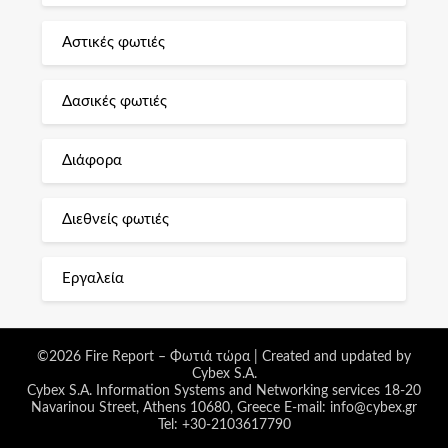
Αστικές φωτιές
Δασικές φωτιές
Διάφορα
Διεθνείς φωτιές
Εργαλεία
©2026 Fire Report – Φωτιά τώρα
| Created and updated by
Cybex S.A.
Cybex S.A. Information Systems and Networking services 18-20
Navarinou Street, Athens 10680, Greece E-mail: info@cybex.gr
Tel: +30-2103617790