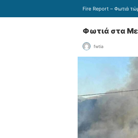
Fire Report – Φωτιά τώ
Φωτιά στα Με
fwtia